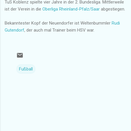
TuS Koblenz spielte vier Jahre in der 2. Bundesliga. Mittlerweile
ist der Verein in die
Oberliga Rheinland-Pfalz/Saar
abgestiegen.
Bekanntester Kopf der Neuendorfer ist Weltenbummler
Rudi
Gutendorf
, der auch mal Trainer beim HSV war.
Fußball
K
o
m
m
e
n