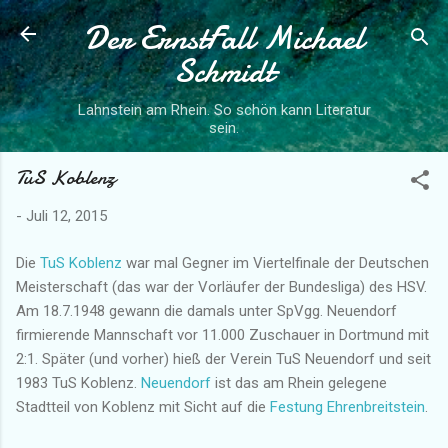
Der ErnstFall Michael
Direkt zum Hauptbereich
Schmidt
Lahnstein am Rhein. So schön kann Literatur
sein.
TuS Koblenz
-
Juli 12, 2015
Die
TuS Koblenz
war mal Gegner im Viertelfinale der Deutschen
Meisterschaft (das war der Vorläufer der Bundesliga) des HSV.
Am 18.7.1948 gewann die damals unter SpVgg. Neuendorf
firmierende Mannschaft vor 11.000 Zuschauer in Dortmund mit
2:1. Später (und vorher) hieß der Verein TuS Neuendorf und seit
1983 TuS Koblenz.
Neuendorf
ist das am Rhein gelegene
Stadtteil von Koblenz mit Sicht auf die
Festung Ehrenbreitstein
.