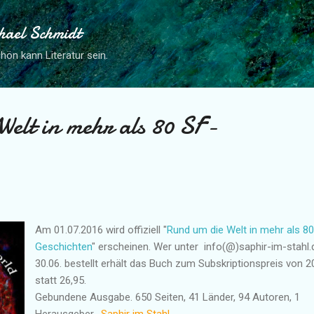
Direkt zum Hauptbereich
hael Schmidt
hön kann Literatur sein.
Welt in mehr als 80 SF-
Am 01.07.2016 wird offiziell "
Rund um die Welt in mehr als 80
Geschichten
" erscheinen. Wer unter info(@)saphir-im-stahl.
30.06. bestellt erhält das Buch zum Subskriptionspreis von 2
statt 26,95.
Gebundene Ausgabe. 650 Seiten, 41 Länder, 94 Autoren, 1
Herausgeber.
Saphir im Stahl