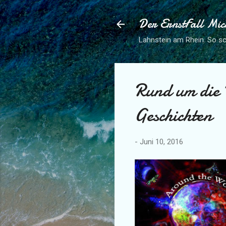
Der ErnstFall Mic
Lahnstein am Rhein. So sc
Rund um die 
Geschichten
-
Juni 10, 2016