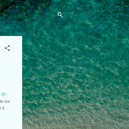
 SF-
de bis
0 €