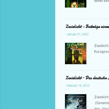
direkt bete
Zwielicht - Beiträge einr
-
Januar 27, 2022
Zwielicht
Kurzgesc
Zwielicht – Das deutsche
-
Februar 14, 2012
Zwielicht
(Gewinne
des Vinc