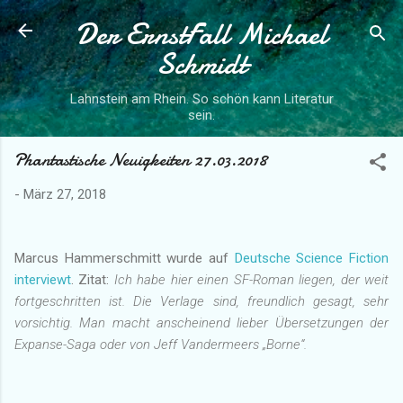
Der ErnstFall Michael
Direkt zum Hauptbereich
Schmidt
Lahnstein am Rhein. So schön kann Literatur
sein.
Phantastische Neuigkeiten 27.03.2018
-
März 27, 2018
Marcus Hammerschmitt wurde auf
Deutsche Science Fiction
interviewt
. Zitat:
Ich habe hier einen SF-Roman liegen, der weit
fortgeschritten ist. Die Verlage sind, freundlich gesagt, sehr
vorsichtig. Man macht anscheinend lieber Übersetzungen der
Expanse-Saga oder von Jeff Vandermeers „Borne“.